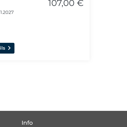
107,00 €
1.2027
ils
Info