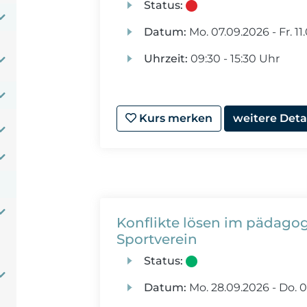
Status:
Datum:
Mo.
07.09.2026 -
Fr.
11
Uhrzeit:
09:30 - 15:30 Uhr
Kurs merken
weitere Deta
Konflikte lösen im pädagogi
Sportverein
Status:
Datum:
Mo.
28.09.2026 -
Do.
0