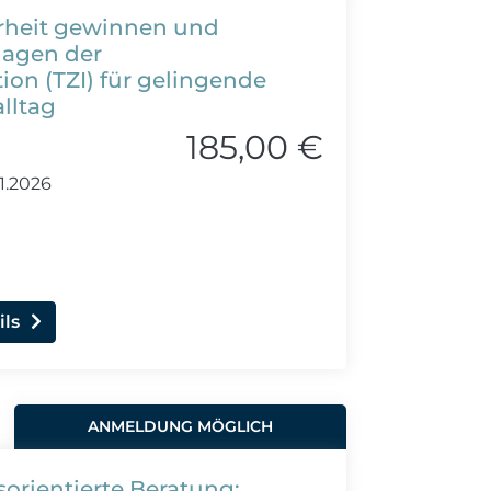
arheit gewinnen und
lagen der
ion (TZI) für gelingende
lltag
185,00 €
11.2026
ils
ANMELDUNG MÖGLICH
sorientierte Beratung: