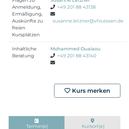
Fragen zu
Susanne Letzner
Anmeldung,
+49 201 88 43138
Ermäßigung,
Auskünfte zu
susanne.letzner@vhs.essen.de
freien
Kursplätzen
Inhaltliche
Mohammed Ouaiaou
Beratung
+49 201 88 43140
Kurs merken
Termin(e)
Kursort(e)