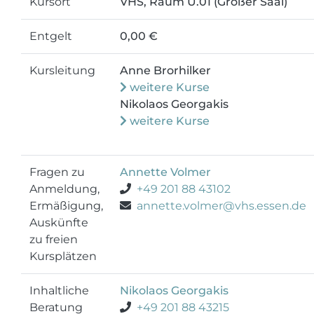
Kursort
VHS, Raum U.01 (Großer Saal)
Entgelt
0,00 €
Kursleitung
Anne Brorhilker
weitere Kurse
Nikolaos Georgakis
weitere Kurse
Fragen zu
Annette Volmer
Anmeldung,
+49 201 88 43102
Ermäßigung,
annette.volmer@vhs.essen.de
Auskünfte
zu freien
Kursplätzen
Inhaltliche
Nikolaos Georgakis
Beratung
+49 201 88 43215