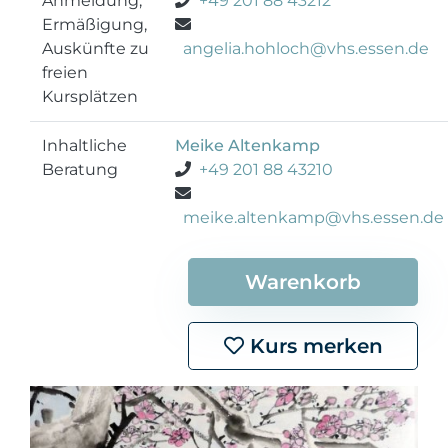
Anmeldung,
+49 201 88 43212
Ermäßigung,
Auskünfte zu
angelia.hohloch@vhs.essen.de
freien
Kursplätzen
Inhaltliche
Meike Altenkamp
Beratung
+49 201 88 43210
meike.altenkamp@vhs.essen.de
Warenkorb
Kurs merken